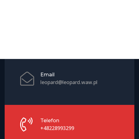
Email
leopard@leopard.waw.pl
Telefon
+48228993299